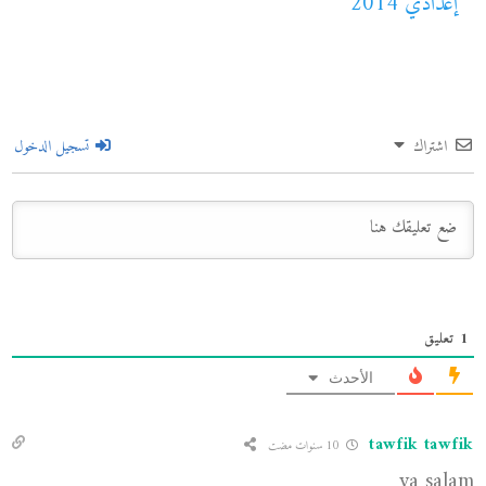
إعدادي 2014
اشتراك
تسجيل الدخول
1
تعليق
الأحدث
tawfik tawfik
10 سنوات مضت
ya salam