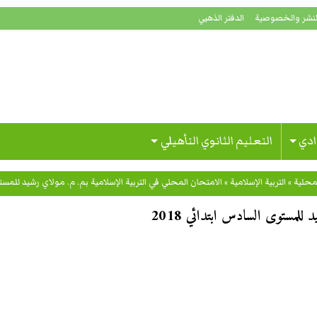
لنشر والخصوصية
الدفتر الذهبي
ادي
التعليم الثانوي التأهيلي
محلية
»
التربية الإسلامية
»
الامتحان المحلي في التربية الإسلامية بم. م. مولاي رشيد للمستوى 
 للمستوى السادس ابتدائي 2018