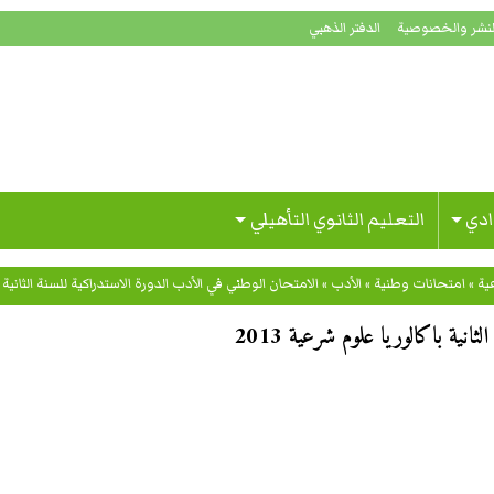
لنشر والخصوصية
الدفتر الذهبي
ادي
التعليم الثانوي التأهيلي
ية
»
امتحانات وطنية
»
الأدب
»
الامتحان الوطني في الأدب الدورة الاستدراكية للسنة الثانية باك
ية باكالوريا علوم شرعية 2013