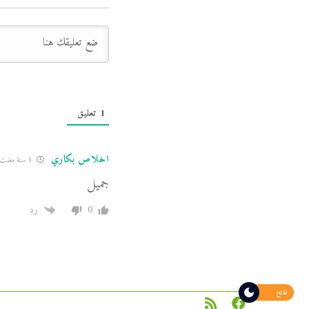
1
تعليق
اخلاص بكاري
1 سنة مضت
جميل
0
رد
فاتح