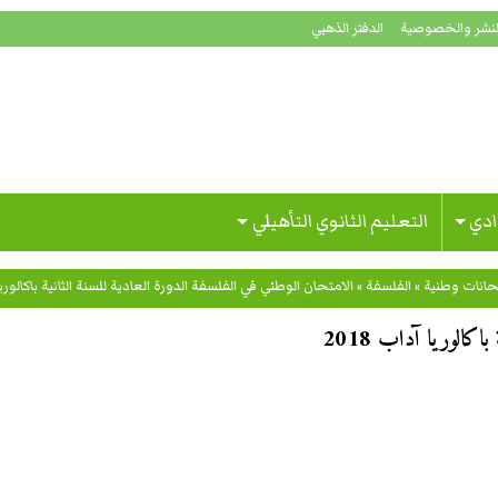
لنشر والخصوصية
الدفتر الذهبي
ادي
التعليم الثانوي التأهيلي
حانات وطنية
»
الفلسفة
»
الامتحان الوطني في الفلسفة الدورة العادية للسنة الثانية باكالوريا آد
اكالوريا آداب 2018