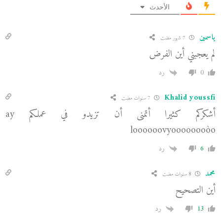
الأحدث
ياسمين
7 شهور مضت
لم يعجبني أين الفرض
0
رد
Khalid youssfi
7 سنوات مضت
أشكركم كثيرا أتمنى أن تزيدو في عملكم ay
loooooovyoooooooòo
6
رد
محمد
8 سنوات مضت
أين التصحيح
13
رد