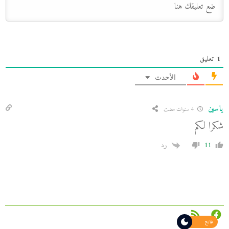
1
تعليق
الأحدث
ياسين
4 سنوات مضت
شكرا لكم
11
رد
فاتح