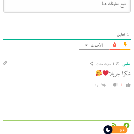
1
تعليق
الأحدث
سلمى
4 سنوات مضت
شكرا جزيلا
-1
رد
فاتح