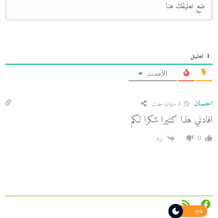
1
تعليق
الأحدث
احسان
4 سنوات مضت
افادني هذا كتيرا شكرا لكم
0
رد
فاتح