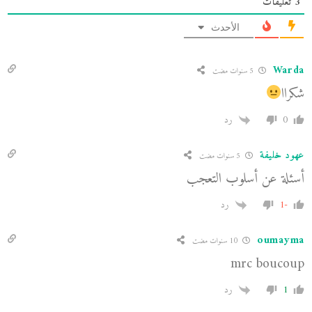
3
تعليقات
الأحدث
Warda
5 سنوات مضت
شكراا
0
رد
عهود خليفة
5 سنوات مضت
أسئلة عن أسلوب التعجب
-1
رد
oumayma
10 سنوات مضت
mrc boucoup
1
رد