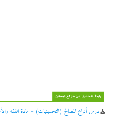
رابط التحميل من موقع البستان
درس أنواع المصالح (التحسينيات) – مادة الفقه والأصو