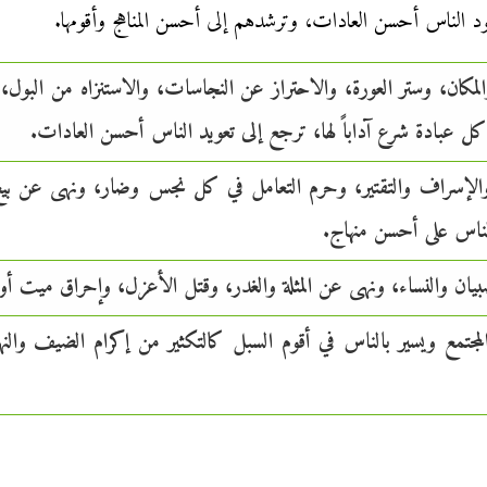
ود الناس أحسن العادات، وترشدهم إلى أحسن المناهج وأقومها.
لمكان، وستر العورة، والاحتراز عن النجاسات، والاستنزاه من البول
كل عبادة شرع آداباً لها، ترجع إلى تعويد الناس أحسن العادات.
والإسراف والتقتير، وحرم التعامل في كل نجس وضار، ونهى عن بيع 
ناس على أحسن منهاج.
صبيان والنساء، ونهى عن المثلة والغدر، وقتل الأعزل، وإحراق ميت أو
لمجتمع ويسير بالناس في أقوم السبل كالتكثير من إكرام الضيف و