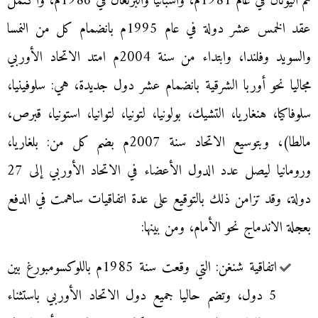
ثم اليونان في عام 1981م، واسبانيا والبرتغال في 1986م، واكتمل
عقد الخمس عشر دولة في عام 1995م بانضمام كل من النمسا
والسويد وفلندا، وابتداء من سنة 2004م امتد الاتحاد الأوربي
مجاليا نحو أوربا الشرقية بانضمام عشر دول جديدة، هي: سلوفينيا،
سلوفاكيا، هنغاريا، التشيك، بولونيا، لتونيا، لتوانيا، استونيا، قبرص،
مالطا)، وبتوسيع الاتحاد سنة 2007م بضم كل من: بلغاريا،
ورومانيا ليصل عدد الدول الأعضاء في الاتحاد الأوربي إلى 27
دولة، وقد تزامن ذلك بالتوقيع على عدة اتفاقيات ساهمت في الدفع
بعجلة الاندماج نحو الأمام، ومن بينها:
اتفاقية شنغن: التي وقعت سنة 1985م باللوكسومبورغ بين
5 دول، وتضم حاليا جميع دول الاتحاد الأوربي باستثناء