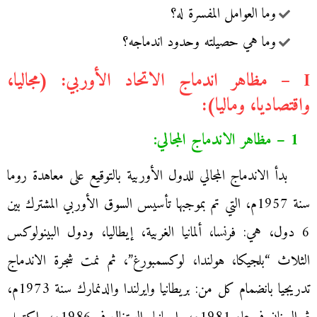
وما العوامل المفسرة له؟
وما هي حصيلته وحدود اندماجه؟
I – مظاهر اندماج الاتحاد الأوربي: (مجاليا،
واقتصاديا، وماليا):
1 – مظاهر الاندماج المجالي:
بدأ الاندماج المجالي للدول الأوربية بالتوقيع على معاهدة روما
سنة 1957م، التي تم بموجبها تأسيس السوق الأوربي المشترك بين
6 دول، هي: فرنسا، ألمانيا الغربية، إيطاليا، ودول البينولوكس
الثلاث “بلجيكا، هولندا، لوكسمبورغ”، ثم نمت شجرة الاندماج
تدريجيا بانضمام كل من: بريطانيا وايرلندا والدنمارك سنة 1973م،