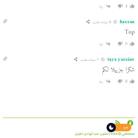
1
رد
hassan
8 سنوات مضت
Top
0
رد
taya yassine
9 سنوات مضت
شكرا جزييلا لكم
0
رد
فاتح
محفظتي © 2026 | تطوير:
عبد الهادي اطويل