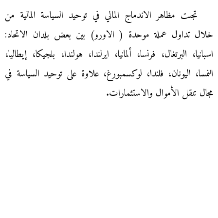
تجلت مظاهر الاندماج المالي في توحيد السياسة المالية من
خلال تداول عملة موحدة ( الاورو) بين بعض بلدان الاتحاد:
اسبانيا، البرتغال، فرنسا، ألمانيا، ايرلندا، هولندا، بلجيكا، إيطاليا،
النمسا، اليونان، فلندا، لوكسمبورغ، علاوة على توحيد السياسة في
مجال تنقل الأموال والاستثمارات.