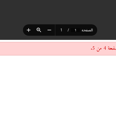
 من 5.