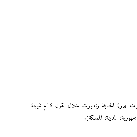
هي تنظيم سياسي يرتبط بمقتضاه جماعة من الناس، ويعتبر أعلى سلطة إدارية وسياسية وجبائية وعسكرية، وقد ظهرت الدولة الحديثة وتطورت خلال القرن 16م نتيجة