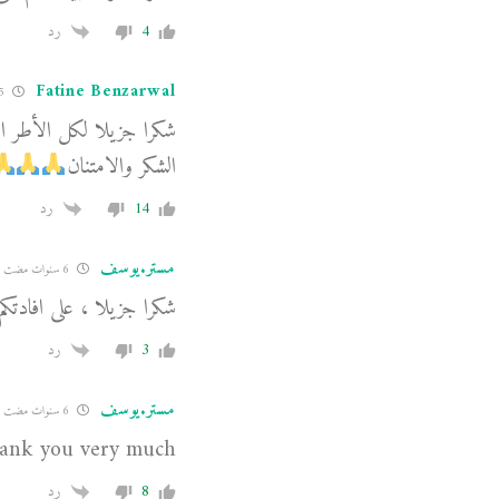
4
رد
Fatine Benzarwal
5 سنوات مضت
شكرا جزيلا لكل الأطر ال
الشكر والامتنان
14
رد
مستر.يوسف
6 سنوات مضت
شكرا جزيلا ، على افادتكم 
3
رد
مستر.يوسف
6 سنوات مضت
ank you very much
8
رد