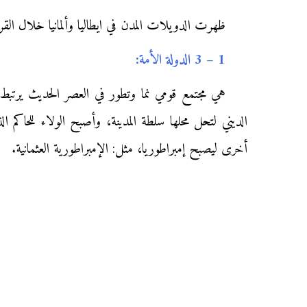
ظهرت الدويلات المدن في ايطاليا وألمانيا خلال القرن 15م بعد التخلص من النظام الإقطاعي، وهي ذات كيان سياسي واجتماعي واقتصادي ودفاعي
1 – 3 الدولة الأمة:
الديني لتحل محلها سلطة المدينة، وأصبح الولاء للحاكم 
أخرى ليصبح إمبراطوريا، مثل: الإمبراطورية العثمانية.