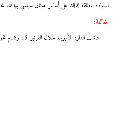
السيادة المطلقة للملك على أساس ميثاق سياسي بهدف تحق
خاتمة:
عاشت القارة الأوربية خلال القرنين 15 و16م تحولات سياسية واجتماعية واقتصادية ساهمت في تطورها عدة عوامل من أهمها الاكتشافات الجغرافية.