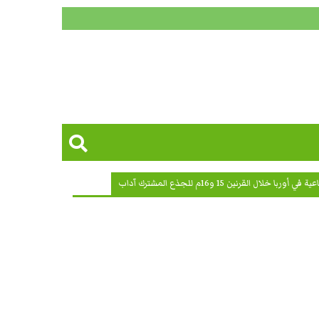
ل القرنين 15 و16م للجذع المشترك آداب