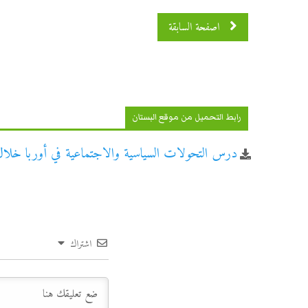
اصفحة السابقة
رابط التحميل من موقع البستان
درس التحولات السياسية والاجتماعية في أوربا خلال القرنين 15 و16م للجذع 
اشتراك