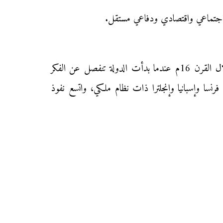
هي مجتمع قومي نما وتطور في العصر الحديث يرتبط أناسه بمصالح مشتركة تجمعهم اللغة والدين والتقاليد، ظهر المفهوم خلال القرن 16م عندما بدأت الدولة تنفصل عن الفكر
فرنسا وإسبانيا وإنجلترا ذات نظام ملكي، واتسع نفوذ