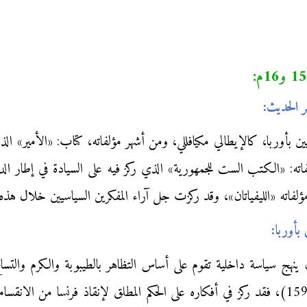
سيين بأوربا، كالإيطالي مكيافللي، ومن أشهر مؤلفاته، كتاب: «الأمير»
لفاته: «الكتب الست للجمهورية» الذي ركز فيه على السيادة في إطار ا
ؤلفاته «الليفياتان»، وقد ركزت جل آراء المفكرين السياسيين خلال هذه ا
ر أن ينهج سياسة داخلية تقوم على أساس التظاهر بالطيبوبة والكرم وا
شرسا لتهابه دول الجوار، أما بالنسبة لبودان (1530- 1596)، فقد ركز في أفكاره على الحكم الم