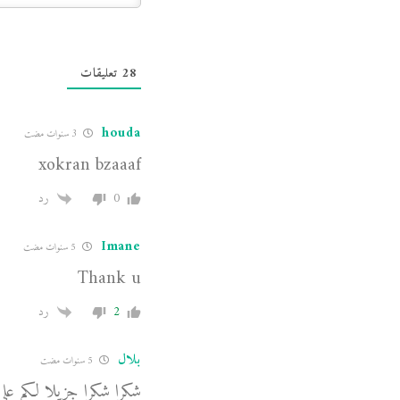
28
تعليقات
houda
3 سنوات مضت
xokran bzaaaf
0
رد
Imane
5 سنوات مضت
Thank u
2
رد
بلال
5 سنوات مضت
شكرا شكرا جزيلا لكم على