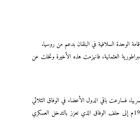
امة الوحدة السلافية في البلقان بدعم من روسيا.
راطورية العثمانية، فانهزمت هذه الأخيرة وتخلت عن
مة صربية في يونيو 1914م، لتعلن بعد شهر الحرب على صربيا، فسارعت باقي الدول الأعضاء في الوفاق الثلاثي
(لروسيا، فرنسا، بريطانيا) إلى إعلان الحرب ضد الدول الأعضاء في التحالف الثلاثي الذي خانته ايطاليا بانضمامها سنة 1915م إلى حلف الوفاق الذي تعزز بالتدخل العسكري