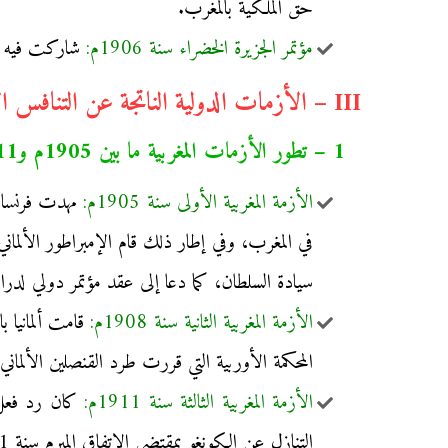
حق الملكية بالمغرب.
مؤتمر الجزيرة الخضراء سنة 1906م:
شاركت فيه الد
III – الأزمات الدولية الناتجة عن التنافس الاستعماري والممهدة للحرب العالمية الأولى:
1 – تطور الأزمات المغربية ما بين 1905م و1911م:
الأزمة المغربية الأولى سنة 1905م:
مهدت فرنسا لا
سيادة السلطان، كما دعا إلى عقد مؤتمر دولي لدراسة
الأزمة المغربية الثانية سنة 1908م:
قامت ألمانيا 
المحكمة الأوربية التي قررت طرد القنصلين الألمان
الأزمة المغربية الثالثة سنة 1911م:
كان رد فعل أ
التنازل عن الكونغو بمقتضى الاتفاق المبرم سنة 1911م لصالح ألمانيا.