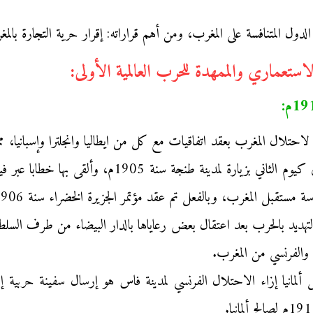
ول المتنافسة على المغرب، ومن أهم قراراته: إقرار حرية التجارة بالم
حتلال المغرب بعقد اتفاقيات مع كل من ايطاليا وانجلترا وإسبانيا، مما
في المغرب، وفي إطار ذلك قام الإمبراطور الألماني كيوم
 مستقبل المغرب، وبالفعل تم عقد مؤتمر الجزيرة الخضراء سنة 1906م.
بالتهديد بالحرب بعد اعتقال بعض رعاياها بالدار البيضاء من طرف الس
ي والفرنسي من المغرب.
لمانيا إزاء الاحتلال الفرنسي لمدينة فاس هو إرسال سفينة حربية إ