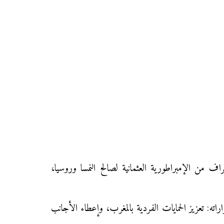
اف من الإمبراطورية العثمانية لصالح النمسا وروسيا،
راته: تعزيز الحمايات الفردية بالمغرب، وإعطاء الأجانب