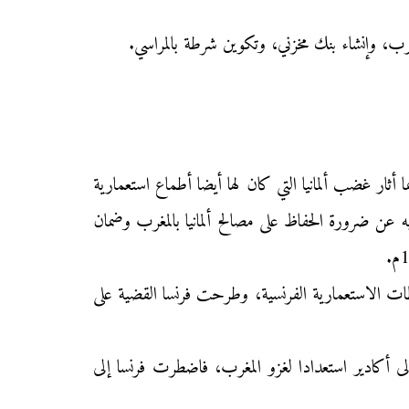
غرب، وإنشاء بنك مخزني، وتكوين شرطة بالمراسي.
 أثار غضب ألمانيا التي كان لها أيضا أطماع استعمارية
 الثاني بزيارة لمدينة طنجة سنة 1905م، وألقى بها خطابا عبر فيه عن ضرورة الحفاظ على مصالح ألمانيا بالمغرب وضمان
لطات الاستعمارية الفرنسية، وطرحت فرنسا القضية على
لى أكادير استعدادا لغزو المغرب، فاضطرت فرنسا إلى