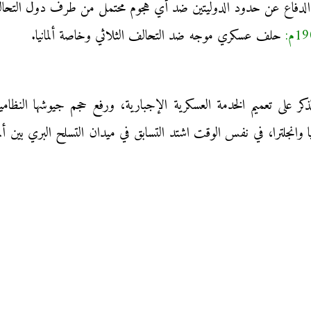
حلف عسكري موجه ضد التحالف الثلاثي وخاصة ألمانيا.
لذكر على تعميم الخدمة العسكرية الإجبارية، ورفع حجم جيوشها النظامي
ا وانجلترا، في نفس الوقت اشتد التسابق في ميدان التسلح البري بين أ