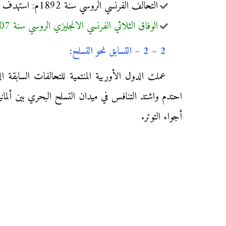
التحالف الفرنسي الروسي سنة 1892م: استهدف الدفاع عن حدود الدوليتين ضد أي هجوم محتمل من طرف دول التحالف الثلاثي.
الوفاق الثلاثي الفرنسي الانجليزي الروسي سنة 1907م:
2 – 2 – التسابق نحو التسلح:
عملت الدول الأوربية المنتمية للتحالفات السابقة ا
احتدم واشتد التنافس في ميدان التسلح البحري بين ألماني
أجواء التوتر.