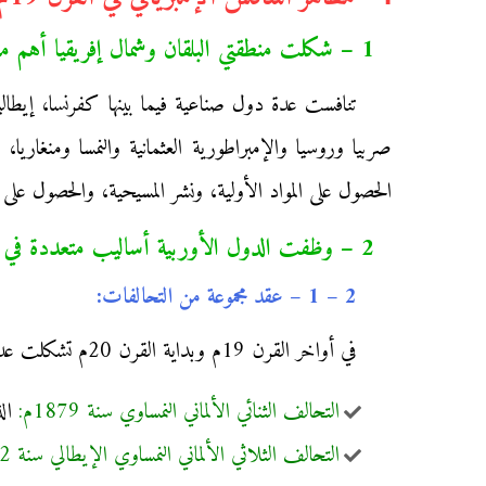
1 – شكلت منطقتي البلقان وشمال إفريقيا أهم مناطق التنافس:
تنافست عدة دول صناعية فيما بينها كفرنسا، إيطاليا
صربيا وروسيا والإمبراطورية العثمانية والنمسا ومنغا
الحصول على المواد الأولية، ونشر المسيحية، والحصول على
2 – وظفت الدول الأوربية أساليب متعددة في إطار تنافسها الاستعماري:
2 – 1 – عقد مجموعة من التحالفات:
في أواخر القرن 19م وبداية القرن 20م تشكلت عدة تحالفات عسكرية، من أبرزها:
التحالف الثنائي الألماني النمساوي سنة 1879م:
الذ
التحالف الثلاثي الألماني النمساوي الإيطالي سنة 1882م: