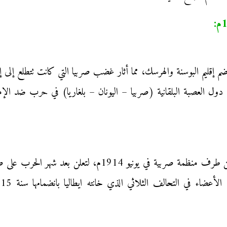
 إقليم البوسنة والهرسك، مما أثار غضب صربيا التي كانت تتطلع إلى إق
ل العصبة البلقانية (صربيا – اليونان – بلغاريا) في حرب ضد الإمب
استغلت النمسا اغتيال ولي عهدها فرانسوا فرديناند من طرف منظ