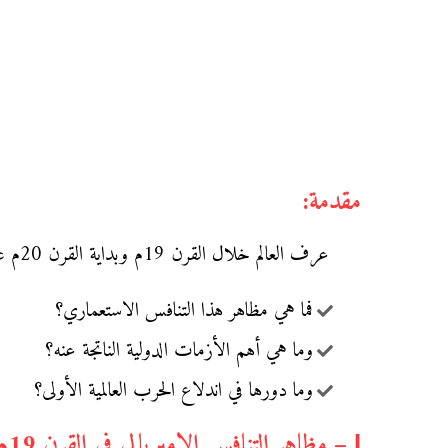
مقدمة:
عرف العالم خلال القرن 19م وبداية القرن 20م عدة أزمات تتجلى في التنافس بين الدول الإمبريالية للسيطرة على عدة مستعمرات، مما نتج عنه اندلاع الحرب العالمية الأولى.
فما هي مظاهر هذا التنافس الاستعماري؟
وما هي أهم الأزمات الدولية الناتجة عنه؟
وما دورها في اندلاع الحرب العالمية الأولى؟
І – مظاهر التنافس الإمبريالي في القرن 19م ومطلع القرن 20م: