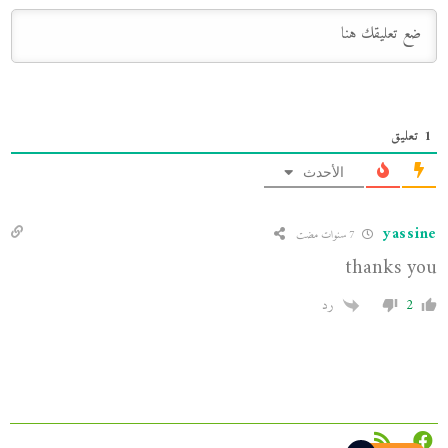
1
تعليق
الأحدث
yassine
7 سنوات مضت
thanks you
2
رد