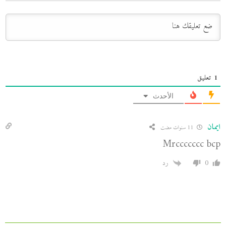
1
تعليق
الأحدث
ايمان
11 سنوات مضت
Mrccccccc bcp
0
رد