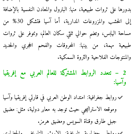
بدورها على ثروات طبيعية، منها: البترول والمعادن النفسية بالإضافة
إلى الخشب والمزروعات المدارية، أما آسيا فتشكل 30% من
مساحة اليابس، وتضم حوالي ثلثي سكان العالم، وتتوفر على ثروات
طبيعية مهمة، من بينها: المحروقات والفحم الحجري والحديد
والمنتوجات الفلاحية والثروة السمكية.
2 – تتعدد الروابط المشتركة للعالم العربي مع إفريقيا
وآسيا:
روابط جغرافية: امتداد الوطن العربي في قارتي إفريقيا وآسيا
وموقعه الاستراتيجي حيث توجد به معابر دولية، مثل: مضيق
جبل طارق وقناة السويس ومضيق هرمز.
روابط حضارية تاريخية: الإرث التاريخي والحضاري