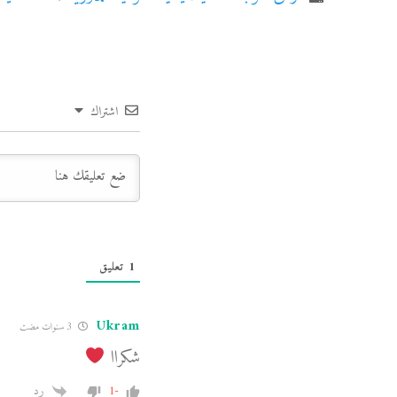
اشتراك
1
تعليق
Ukram
3 سنوات مضت
شكراا
-1
رد