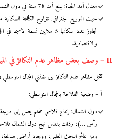
معدل أمد الحياة: يبلغ أمد 78 سنة في دول الشمال بينما يصل 71 سنة في دول الجنوب.
تجاوز عدد سكانها 5 ملايين نسم
والاقتصادية.
II – وصف بعض مظاهر عدم التكافؤ في الميدان الاقتصادي بالمجال المتوسطي وتفسيره:
تتجلى مظاهر عدم التكافؤ بين ضفتي المجال المتوسط
أ – وضعية الفلاحة بالمجال المتوسطي:
رأس …)، وذلك بفضل نهج دول الشمال فلاحة عصر
ومن نتائج البحث العلمي، ووجود أراضي صالحة، 