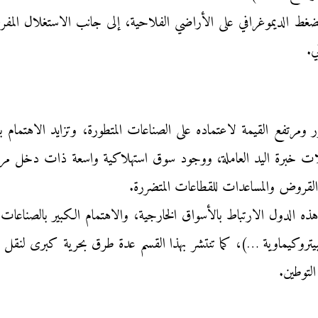
ط الديموغرافي على الأراضي الفلاحية، إلى جانب الاستغلال المفرط 
ي.
تفع القيمة لاعتماده على الصناعات المتطورة، وتزايد الاهتمام بال
لات خبرة اليد العاملة، ووجود سوق استهلاكية واسعة ذات دخل مرتف
من القروض والمساعدات للقطاعات المتضررة.
ه الدول الارتباط بالأسواق الخارجية، والاهتمام الكبير بالصناعات 
يتروكيماوية …)، كما تنتشر بهذا القسم عدة طرق بحرية كبرى لنقل ا
التوطين.