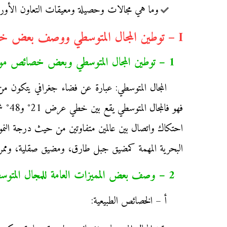
وما هي مجالات وحصيلة ومعيقات التعاون الأو
I – توطين المجال المتوسطي ووصف بعض خصائصه العامة:
1 – توطين المجال المتوسطي وبعض خصائص موقعه الجغرافي:
المجال المتوسطي: عبارة عن فضاء جغرافي يتكون من م
احتكاك واتصال بين عالمين متفاوتين من حيث درجة النمو ال
البحرية المهمة كمضيق جبل طارق، ومضيق صقلية، وممر 
2 – وصف بعض المميزات العامة للمجال المتوسطي طبيعيا وبشريا:
أ – الخصائص الطبيعية: