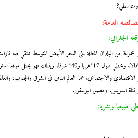
رومتوسطي؟
جموعة من البلدان المطلة على البحر الأبيض المتوسط تلتقي فيه قارات
فهو فالمجال المتوسطي يقع بين خطي عرض 21° و48° شمالا، وخطي طول 17°غ
اقتصادي والاجتماعي، هما: العالم النامي في الشرق والجنوب، والعالم ا
قناة السويس، ومضيق البوسفور.