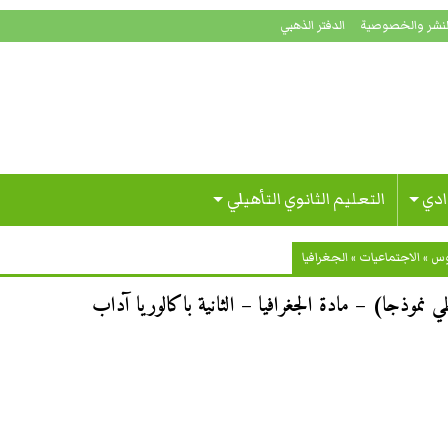
لنشر والخصوصية
الدفتر الذهبي
ادي
التعليم الثانوي التأهيلي
وس
»
الاجتماعيات
»
الجغرافيا
 نموذجا) – مادة الجغرافيا – الثانية باكالوريا آداب