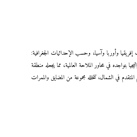
 إفريقيا وأوربا وآسيا، وحسب الإحداثيات الجغرافية:
ربا و40° شرقا، وبذلك فهو يحتل موقعا استراتيجيا بتواجده في محاور الملاحة العالمية، مما يجعله منطقة
لمتقدم في الشمال، تتخلله مجموعة من المضايق والممرات