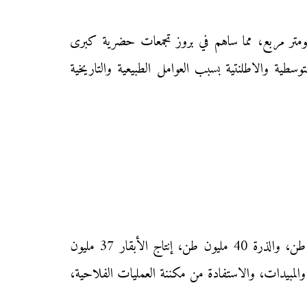
 تتراوح الكثافة السكانية ما بين أقل من 10 نسمة في الكيلومتر مربع، وأزيد من 100 في الكيلومتر مربع، مما ساهم في بروز تجمعات حضرية كبرى
ية المتوسطية والاطلنتية بسبب العوامل الطبيعية والتاريخية
دول الشمال: إنتاج فلاحي ضخم يصل إلى درجة الفائض في الكثير من المنتجات الفلاحية (إنتاج القمح 51 مليون طن، والذرة 40 مليون طن، إنتاج الأبقار 37 مليون
بيدات، والاستفادة من مكننة العمليات الفلاحية،