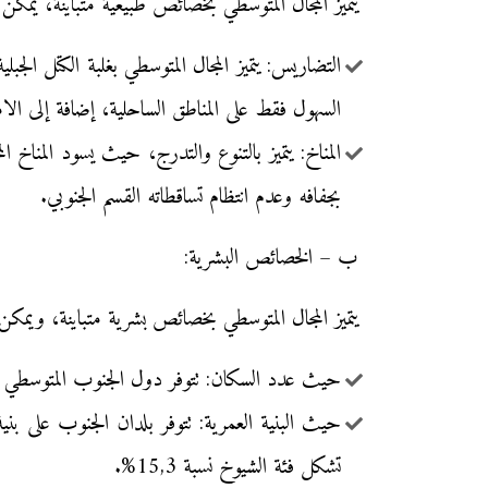
يتميز المجال المتوسطي بخصائص طبيعية متباينة، يم
التضاريس: يتميز المجال المتوسطي بغلبة الكتل ال
السهول فقط على المناطق الساحلية، إضافة إلى الا
المناخ: يتميز بالتنوع والتدرج، حيث يسود المناخ ال
بجفافه وعدم انتظام تساقطاته القسم الجنوبي.
ب – الخصائص البشرية:
يتميز المجال المتوسطي بخصائص بشرية متباينة، ويم
حيث عدد السكان: تتوفر دول الجنوب المتوسطي على طاقة بشرية هائلة تبلغ 249,6 مليون ن
تشكل فئة الشيوخ نسبة 15,3%.