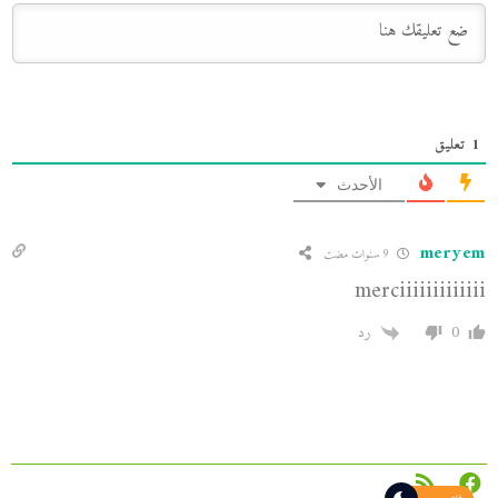
1
تعليق
الأحدث
meryem
9 سنوات مضت
merciiiiiiiiiiiii
0
رد