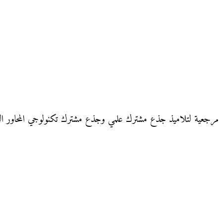
مرجعية لتلاميذ جذع مشترك علمي وجذع مشترك تكنولوجي المحاور التا