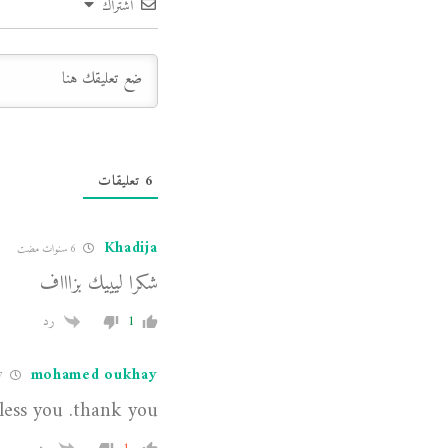
اشتراك
6
تعليقات
Khadija
6 سنوات مضت
شكرا ليييك بزاااف
1
رد
mohamed oukhay
7 سنوات مضت
less you .thank you