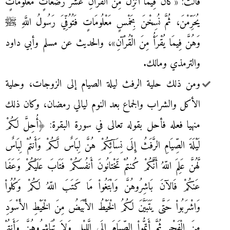
قَالَتْ: «كَانَ فِيمَا أُنْزِلَ مِنَ الْقُرْآنِ عَشْرُ رَضَعَاتٍ مَعْلُومَاتٍ
يُحَرِّمْنَ،‏ ثُمَّ نُسِخْنَ بِخَمْسٍ مَعْلُومَاتٍ فَتُوُفِّيَ رَسُولُ اللَّهِ ﷺ
وَهُنَّ فِيمَا يُقْرَأُ مِنَ الْقُرْآنِ»، والحديث عن مسلم وأبي داود
والترمذي ومالك.
ومن ذلك حلية الرفث ليلة الصيام إلى الزوجات، وحلية
الأكل والشراب والجماع بعد النوم ليالي رمضان، وكان ذلك
منهيا فعله فأحل بقوله تعالى في سورة البقرة: ﴿أُحِلَّ لَكُمْ
لَيْلَةَ الصِّيَامِ الرَّفَثُ إِلَى نِسَآئِكُمْ هُنَّ لِبَاسٌ لَّكُمْ وَأَنتُمْ لِبَاسٌ
لَّهُنَّ عَلِمَ اللّهُ أَنَّكُمْ كُنتُمْ تَخْتانُونَ أَنفُسَكُمْ فَتَابَ عَلَيْكُمْ وَعَفَا
عَنكُمْ فَالآنَ بَاشِرُوهُنَّ وَابْتَغُواْ مَا كَتَبَ اللّهُ لَكُمْ وَكُلُواْ
وَاشْرَبُواْ حَتَّى يَتَبَيَّنَ لَكُمُ الْخَيْطُ الأَبْيَضُ مِنَ الْخَيْطِ الأَسْوَدِ
مِنَ الْفَجْرِ ثُمَّ أَتِمُّواْ الصِّيَامَ إِلَى الَّليْلِ وَلاَ تُبَاشِرُوهُنَّ وَأَنتُمْ