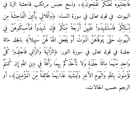
فَاجْتَنِبُوهُ لَعَلَّكُمْ تُفْلِحُونَ﴾، ونسخ حبس مرتكب فاحشة الزنا في
البيوت في قوله تعالى في سورة النساء: ﴿وَالَّلاتِي يَأْتِينَ الْفَاحِشَةَ مِن
نِّسَائِكُمْ فَاسْتَشْهِدُواْ عَلَيْهِنَّ أَرْبَعَةً مِّنكُمْ فَإِن شَهِدُواْ فَأَمْسِكُوهُنَّ فِي
الْبُيُوتِ حَتَّىَ يَتَوَفَّاهُنَّ الْمَوْتُ أَوْ يَجْعَلَ اللَّهُ لَهُنَّ سَبِيلاً﴾ بالجلد مائة
جلدة في قوله تعالى في سورة النور: ﴿الزَّانِيَةُ وَالزَّانِي فَاجْلِدُوا كُلَّ
وَاحِدٍ مِّنْهُمَا مِائَةَ جَلْدَةٍ وَلا تَأْخُذْكُم بِهِمَا رَأْفَةٌ فِي دِينِ اللَّهِ إِن كُنتُمْ
تُؤْمِنُونَ بِاللَّهِ وَالْيَوْمِ الآخِرِ وَلْيَشْهَدْ عَذَابَهُمَا طَائِفَةٌ مِّنَ الْمُؤْمِنِينَ﴾، أو
الرجم حسب الحالات.