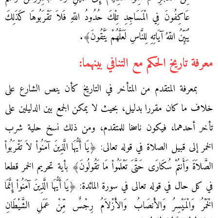
عَاكِفُونَ فِي الْمَسَاجِدِ تِلْكَ حُدُودُ اللّهِ فَلاَ تَقْرَبُوهَا كَذَلِكَ
يُبَيِّنُ اللّهُ آيَاتِهِ لِلنَّاسِ لَعَلَّهُمْ يَتَّقُونَ﴾.
معرفة تاريخ الحكم مع التنافي بينهما:
بمعرفة المتقدم من المتأخر في التاريخ كأن ينص الشارع على
خلاف ما كان مقررا بدليل، بحيث لا يمكن الجمع بين الدليلين على
تأخر أحدهما، فيكون ناسخا للمتقدم، ومن ذلك نسخ حلية شرب
الخمر إلى قبيل الصلاة في قوله تعالى: ﴿يَا أَيُّهَا الَّذِينَ آمَنُواْ لاَ تَقْرَبُواْ
الصَّلاَةَ وَأَنتُمْ سُكَارَى حَتَّىَ تَعْلَمُواْ مَا تَقُولُونَ﴾ بأية تحريم الخمر قطعا
في كل حال في قوله تعالى في سورة المائدة: ﴿يَا أَيُّهَا الَّذِينَ آمَنُواْ إِنَّمَا
الْخَمْرُ وَالْمَيْسِرُ وَالأَنصَابُ وَالأَزْلاَمُ رِجْسٌ مِّنْ عَمَلِ الشَّيْطَانِ