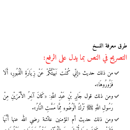
طرق معرفة النسخ
التصريح في النص بما يدل على الرفع:
من ذلك حديث «إنِّي كُنْت نَهَيْتُكُمْ عَنْ زِيَارَةِ الْقُبُورِ، أَلَا
فَزُورُوهَا».
ومن ذلك قول جَابِرِ بْنِ عَبْدِ اللَّهِ: «كَانَ آخِرُ الأَمْرَيْنِ مِنْ
رَسُولِ اللَّهِ ﷺ تَرْكُ الْوُضُوءِ مِمَّا مَسَّتِ النَّارُ».
ومن ذلك حديث أم المؤمنين عائشة رضي الله عنها أَنَّهَا