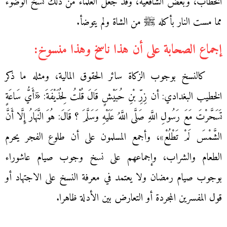
الخطاب، وبعض الشافعية، وقد جعل العلماء من ذلك نسخ الوضوء
مما مست النار بأكله ﷺ من الشاة ولم يتوضأ.
إجماع الصحابة على أن هذا ناسخ وهذا منسوخ:
كالنسخ بوجوب الزكاة سائر الحقوق المالية، ومثله ما ذكر
الخطيب البغدادي: أن زِرِّ بْنِ حُبَيْشٍ قَالَ قُلْتُ لِحُذَيْفَةَ: «َأَيُّ سَاعَةٍ
تَسَحَّرْتَ مَعَ رَسُولِ اللَّهِ صَلَّى اللَّهُ عَلَيْهِ وَسَلَّمَ ؟ قَالَ: هُوَ النَّهَارُ إِلَّا أَنَّ
الشَّمْسَ لَمْ تَطْلُعْ»، وأجمع المسلمون على أن طلوع الفجر يحرم
الطعام والشراب، وإجماعهم على نسخ وجوب صيام عاشوراء
بوجوب صيام رمضان ولا يعتمد في معرفة النسخ على الاجتهاد أو
قول المفسرين المجردة أو التعارض بين الأدلة ظاهرا.