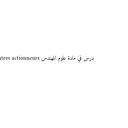
درس في مادة علوم المهندس Fonction Convertir: Autres actionneurs لتلاميذ السنة الأولى من سلك الباكالوريا شعبة العلوم والتكنولوجات الكهربائية.