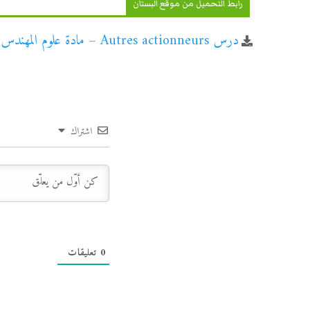
رابط التحميل من موقع البستان
درس Autres actionneurs – مادة علوم المهندس – الأولى باكالوريا علوم وتكنولوجيات كهربائية
اشتراك
0
تعليقات