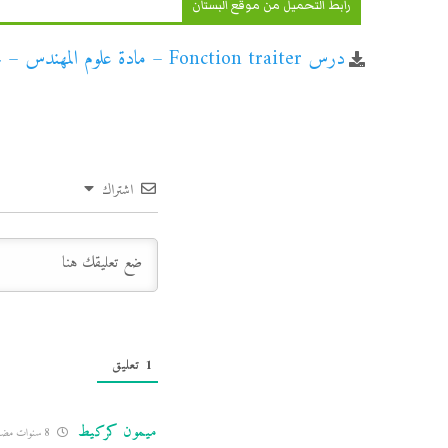
رابط التحميل من موقع البستان
درس Fonction traiter – مادة علوم المهندس – جذع مشترك تكنولوجي
اشتراك
1
تعليق
ميمون كركيط
8 سنوات مضت