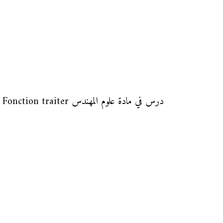
درس في مادة علوم المهندس Fonction traiter لتلاميذ الجذع المشترك التكنولوجي.