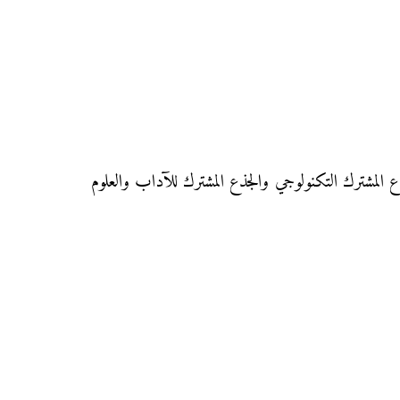
Résumé  لتلاميذ الجذع المشترك العلمي والجذع المشترك التكنولوجي والجذع المشترك للآداب والعلوم