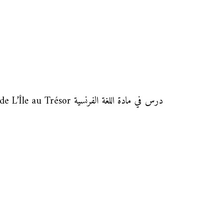
درس في مادة اللغة الفرنسية Résumé détaillé de L’Île au Trésor لتلاميذ السنة الثالثة من التعليم الثانوي الإعدادي.