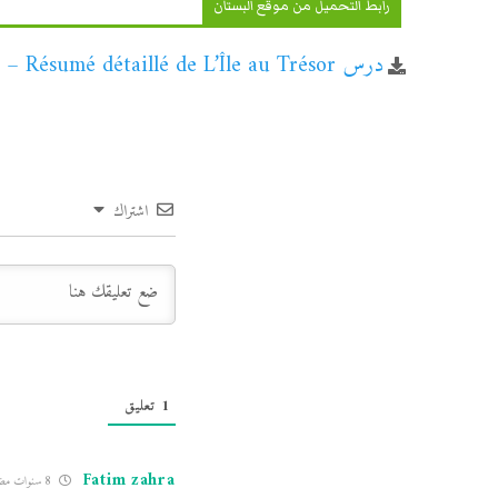
رابط التحميل من موقع البستان
درس Résumé détaillé de L’Île au Trésor – مادة اللغة الفرنسية – الثالثة إعدادي
اشتراك
1
تعليق
Fatim zahra
8 سنوات مضت