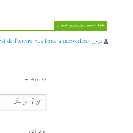
رابط التحميل من موقع البستان
درس «Résumé général de l’œuvre «La boîte à merveilles – مادة اللغة الفرنسية – الأولى باكالوريا
اشتراك
0
تعليقات