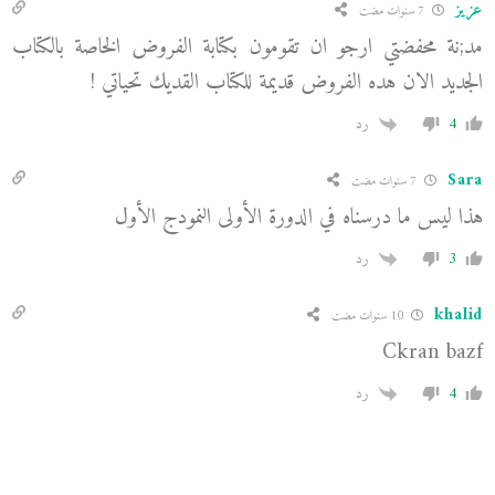
عزيز
7 سنوات مضت
مد;نة محفضتي ارجو ان تقومون بكتابة الفروض الخاصة بالكتاب
الجديد الان هده الفروض قديمة للكتاب القديك تحياتي !
4
رد
Sara
7 سنوات مضت
هذا ليس ما درسناه في الدورة الأولى النمودج الأول
3
رد
khalid
10 سنوات مضت
Ckran bazf
4
رد