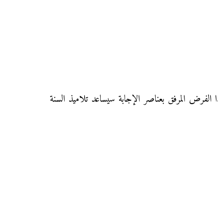
ة علوم الحياة والأرض لتلاميذ السنة الثالثة إعدادي الدورة الأولى مع التصحيح (النموذج 1)، هذا الفرض المرفق بعناصر الإجابة سيساعد تلاميذ السنة