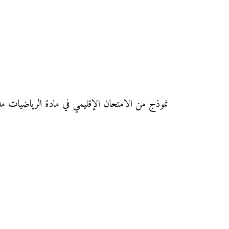
نموذج من الامتحان الإقليمي في مادة الرياضيات مديرية الفحص أنجرة دورة يونيو 2016 مع التصحيح لجهة طن