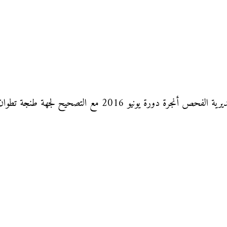
جة تطوان الحسيمة لتلاميذ السنة السادسة من التعليم الإبتدائي.