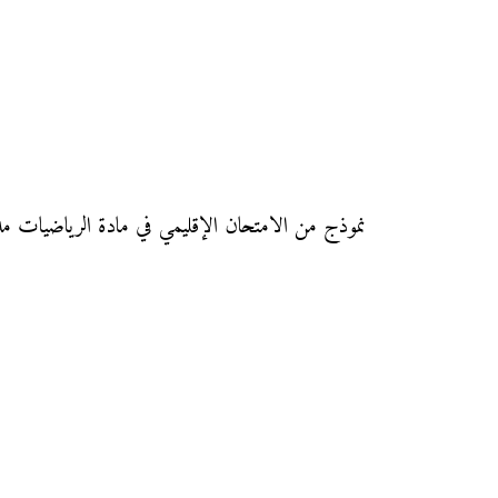
نموذج من الامتحان الإقليمي في مادة الرياضيات مديرية مكناس دورة يونيو 2015 مع التصحيح لجهة فاس مكن