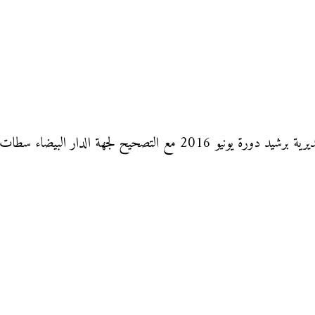
طات لتلاميذ السنة السادسة من التعليم الإبتدائي.