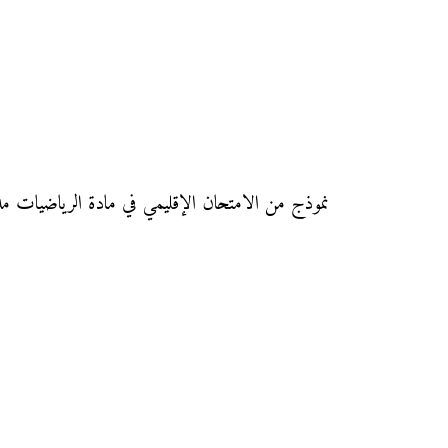
نموذج من الامتحان الإقليمي في مادة الرياضيات مديرية برشيد دورة يونيو 2016 مع التصحيح لجهة الدار البيضاء س