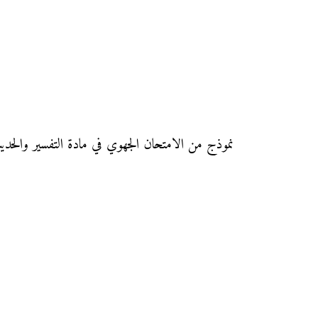
نموذج من الامتحان الجهوي في مادة التفسير والحديث والأخلاق دورة يونيو 2010 مع التصحيح لجهة الشرق لتلاميذ السنة