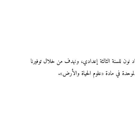
متحان الجهوي الموحد في مادة «علوم الحياة والأرض» دورة يونيو 2016 بجهة كلميم واد نون للسنة الثالثة إعدادي، ونهدف من خلال توفيرنا
 الموحدة في مادة «علوم الحياة والأرض».