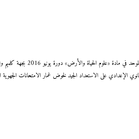
نقدم إليكم زوار «موقع محفظتي» الا
م الثانوي الإعدادي على الاستعداد الجيد لخوض غمار الامتحانات الجهوية