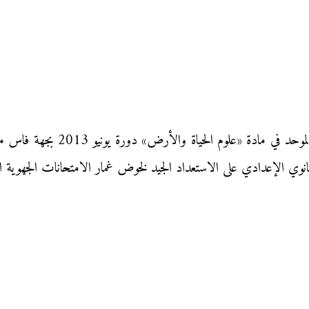
نقدم إليكم زوار «موقع محفظتي» ا
م الثانوي الإعدادي على الاستعداد الجيد لخوض غمار الامتحانات الجهوية