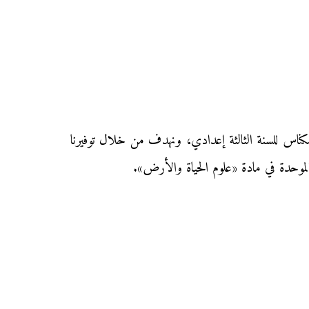
لامتحان الجهوي الموحد في مادة «علوم الحياة والأرض» دورة يونيو 2013 بجهة فاس مكناس للسنة الثالثة إعدادي، ونهدف من خلال توفيرنا
 الموحدة في مادة «علوم الحياة والأرض».