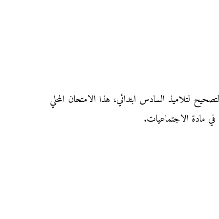
 المحلي في مادة الاجتماعيات مدرسة المسجد (نيابة مولاي رشيد سيدي عثمان) دورة يناير 2012 مع التصحيح لتلاميذ السادس ابتدائي، هذا الامتحان المحلي
دة في مادة الاجتماعيات.