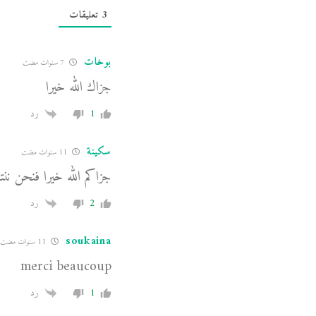
3
تعليقات
بوخات
7 سنوات مضت
جزاك الله خيرا
1
رد
سكينة
11 سنوات مضت
جزاكم الله خيرا فنحن ننت
2
رد
soukaina
11 سنوات مضت
merci beaucoup
1
رد