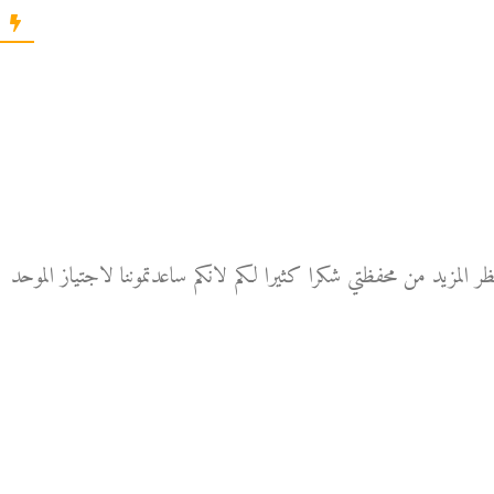
ظر المزيد من محفظتي شكرا كثيرا لكم لانكم ساعدتموننا لاجتياز الموحد