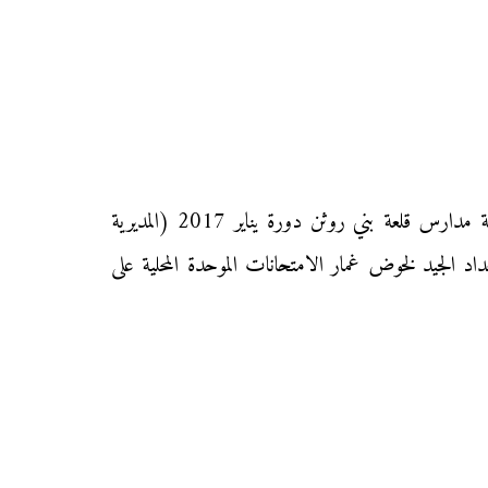
يقدم إليكم موقع محفظتي الامتحان الموحد المحلي في مادة التربية الإسلامية مع التصحيح للمستوى السادس ابتدائي بمجموعة مدارس قلعة بني روثن دورة يناير 2017 (المديرية
داد الجيد لخوض غمار الامتحانات الموحدة المحلية على