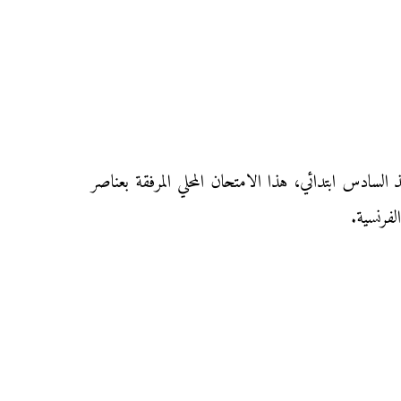
بمجموعة مدارس بوقلال (نيابة تازة) دورة يناير 2013 مع التصحيح لتلاميذ السادس ابتدائي، هذا الامتحان المحلي المرفقة بعناصر
لفرنسية.