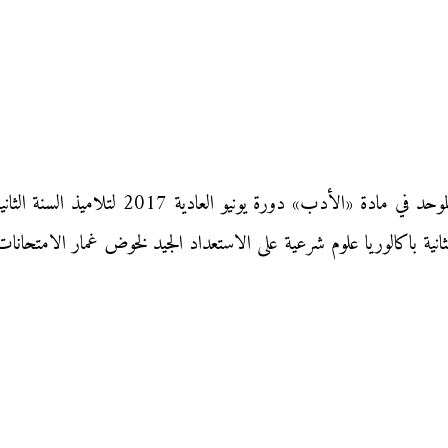
نقدم إليكم زوار «موقع محفظتي» الامتحان الو
لثانية باكالوريا علوم شرعية على الاستعداد الجيد لخوض غمار الامتحان