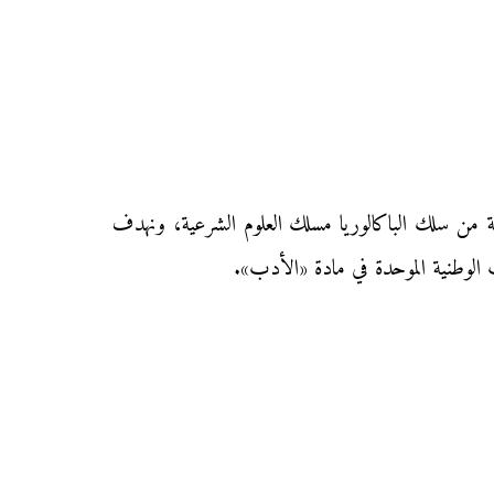
طني الموحد في مادة «الأدب» دورة يونيو العادية 2017 لتلاميذ السنة الثانية من سلك الباكالوريا مسلك العلوم الشرعية، ونهدف
ات الوطنية الموحدة في مادة «الأدب».