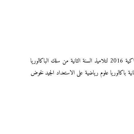
نقدم إليكم زوار «موقع محفظتي» الامتحان الوطني الموحد في مادة «الرياضيات – الترجمة الفرنسية» دورة يوليوز الاستدراكية 2016 لتلاميذ السنة الثانية من سلك الباكالوريا
ية باكالوريا علوم رياضية على الاستعداد الجيد لخوض