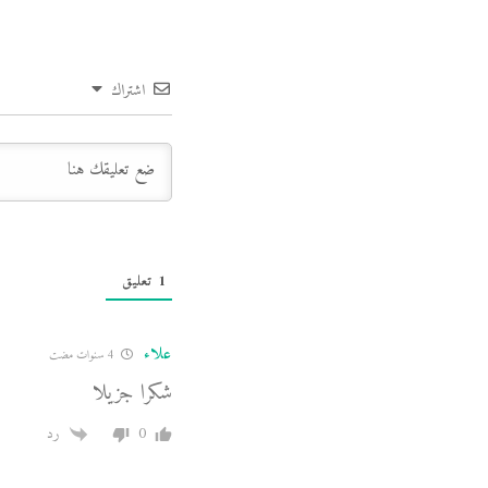
اشتراك
1
تعليق
علاء
4 سنوات مضت
شكرا جزيلا
0
رد