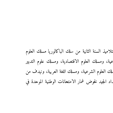
ليكم زوار «موقع محفظتي» الامتحان الوطني الموحد في مادة «اللغة الإنجليزية» دورة يوليوز الاستدراكية 2018 لتلاميذ السنة الثانية من سلك الباكالوريا مسلك العلوم
ية، ومسلك العلوم الاقتصادية، ومسلك علوم التدبير
سلك العلوم الشرعية، ومسلك اللغة العربية، ونهدف من
عداد الجيد لخوض غمار الامتحانات الوطنية الموحدة في