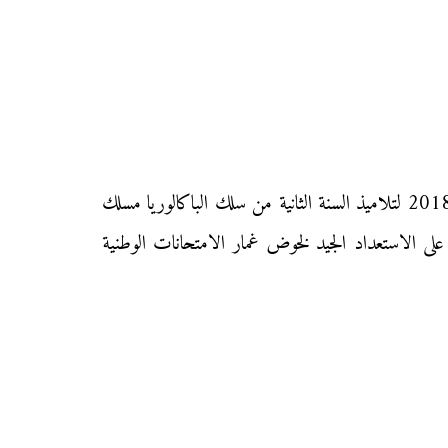
نقدم إليكم زوار «موقع محفظتي» الامتحان الوطني الموحد في مادة «المحاسبة والرياضيات المالية» دورة يوليوز الاستدراكية 2018 لتلاميذ السنة الثانية من سلك الباكالوريا مسلك
اتي على الاستعداد الجيد لخوض غمار الامتحانات الوطنية