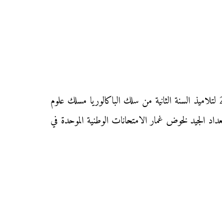
نقدم إليكم زوار «موقع محفظتي» الامتحان الوطني الموحد في مادة «علوم الحياة والأرض» دورة يوليوز الاستدراكية 2015 لتلاميذ السنة الثانية من سلك الباكالوريا مسلك علوم
عداد الجيد لخوض غمار الامتحانات الوطنية الموحدة في