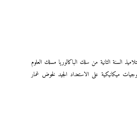
ليكم زوار «موقع محفظتي» الامتحان الوطني الموحد في مادة «علوم المهندس» دورة يوليوز الاستدراكية 2015 لتلاميذ السنة الثانية من سلك الباكالوريا مسلك العلوم
ولوجيات ميكانيكية على الاستعداد الجيد لخوض غمار