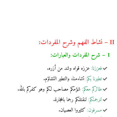
II – نشاط الفهم وشرح المفردات:
1 – شرح المفردات والعبارات:
فعززنا:
عززه قواه وشد من أزره.
تطيرنا بكم:
تشاءمنا، والتطير التشاؤم.
طائركم معكم:
شؤمكم مصاحب لكم وهو كفركم بالله.
لنرجمنكم:
لنقتلنكم رجما بالحجارة.
مسرفون:
كثيروا العصيان.