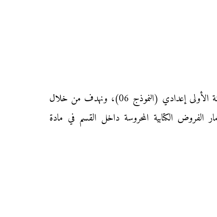
نقدم إليكم زوار موقع «محفظتي» الفرض الأول من المرحلة الأولى من الدورة الأولى في مادة الاجتماعيات لتلاميذ السنة الأولى إعدادي (النموذج 06)، ونهدف من خلال
مار الفروض الكتابية المحروسة داخل القسم في مادة