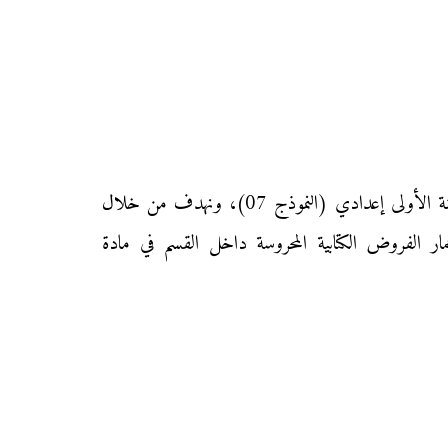
نقدم إليكم زوار موقع «محفظتي» الفرض الأول من المرحلة الأولى من الدورة الأولى في مادة الاجتماعيات لتلاميذ السنة الأولى إعدادي (النموذج 07)، ونهدف من خلال
مار الفروض الكتابية المحروسة داخل القسم في مادة