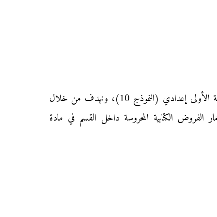
نقدم إليكم زوار موقع «محفظتي» الفرض الأول من المرحلة الأولى من الدورة الثانية في مادة الاجتماعيات لتلاميذ السنة الأولى إعدادي (النموذج 10)، ونهدف من خلال
مار الفروض الكتابية المحروسة داخل القسم في مادة